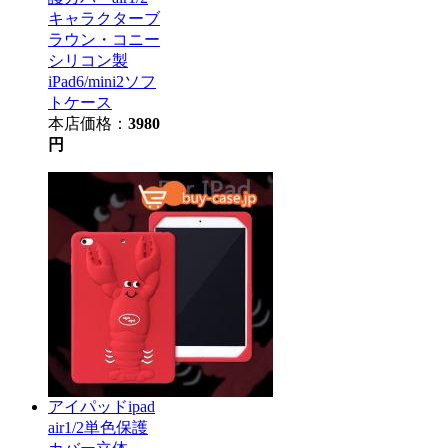
キャラクターブ
ラウン・コニー
シリコン製
iPad6/mini2ソフ
トケース
本店価格：
3980
円
アイパッドipad
air1/2単色保護