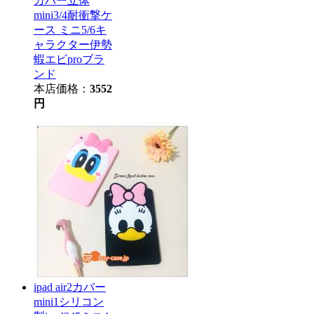
カバー立体
mini3/4耐衝撃ケ
ース ミニ5/6キ
ャラクター伊勢
蝦エビproブラ
ンド
本店価格：
3552
円
ipad air2カバー
mini1シリコン