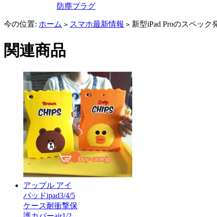
防塵プラグ
今の位置:
ホーム
スマホ最新情報
新型iPad Proのスペ
>
>
関連商品
アップル アイ
パッドipad3/4/5
ケース耐衝撃保
護カバーair1/2