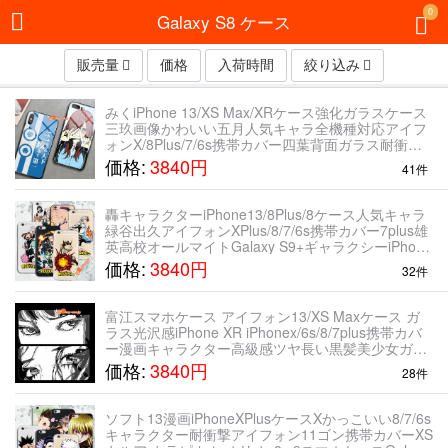
0
Galaxy S8 ケース
販売量
価格
入荷時間
絞り込み
みくiPhone 13/XS Max/XRケース強化ガラスケース
三玖画像かわいい五月人気キャラ全機種対応アイフ
ォンX/8Plus/7/6s携帯カバー四葉背面ガラス耐衝撃
GalaxyS9/s8/note9スマホiPhone 11 Pro Ma
価格:
3840円
41件
轟キャラクターiPhone13/8Plus/8ケース人気キャラ
緑谷出久アイフォンXPlus/8/7/6s携帯カバー7plus雄
英高校オールマイトGalaxy S9+ギャラクシーiPhone
11 Pro Max
価格:
3840円
32件
富江スマホケース アイフォン13/XS Maxケース ガ
ラス光沢感iPhone XR iPhonex/6s/8/7plus携帯カバ
ー漫画キャラクター高級感ツヤ長い黒髪美少女ガラ
スシェル衝撃吸収強化硝子ケースiPhone 11
価格:
3840円
28件
ソフト13漫画iPhoneXPlusケースXかっこいい8/7/6s
キャラクター耐衝撃アイフォン11ゴン携帯カバーXS