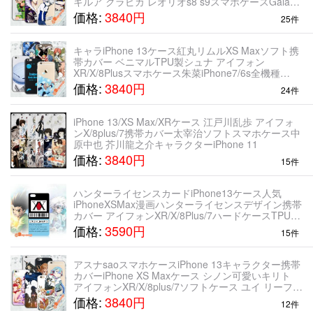
キルア クラピカ レオリオs8 s9スマホケースGalaxy
Note9 iPhone 11 Pro
価格:
3840円
25件
キャラiPhone 13ケース紅丸リムルXS Maxソフト携
帯カバー ベニマルTPU製シュナ アイフォン
XR/X/8Plusスマホケース朱菜iPhone7/6s全機種
GalaxyNote9/S9+ iPhone 11 Pro
価格:
3840円
24件
iPhone 13/XS Max/XRケース 江戸川乱歩 アイフォ
ンX/8plus/7携帯カバー太宰治ソフトスマホケース中
原中也 芥川龍之介キャラクターiPhone 11
価格:
3840円
15件
ハンターライセンスカードiPhone13ケース人気
iPhoneXSMax漫画ハンターライセンスデザイン携帯
カバー アイフォンXR/X/8Plus/7ハードケースTPUソ
フトiPhone 11 Pro
価格:
3590円
15件
アスナsaoスマホケースiPhone 13キャラクター携帯
カバーiPhone XS Maxケース シノン可愛いキリト
アイフォンXR/X/8plus/7ソフトケース ユイ リーファ
耐衝撃Galaxy S9全機種iPhone 11 Pro M
価格:
3840円
12件