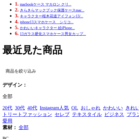
1.
macbookケース マカロン クリ...
2.
きらきらマックブック保護ケースmac...
3.
キャラクター桜木花道アイフォン13/...
4.
iphone13スマホケース シリコ...
5.
かわいいキャラクター 絵iPhone...
6.
13ガラス硬化スマホケース男女カップ...
最近見た商品
商品を絞り込み
デザイン：
全部
20代
30代
40代
Instagram人気
OL
おしゃれ
かわいい
きれ
トリートファッション
セレブ
テキスタイル
ビジネス
ブラ
愛用
素材：
全部
PC