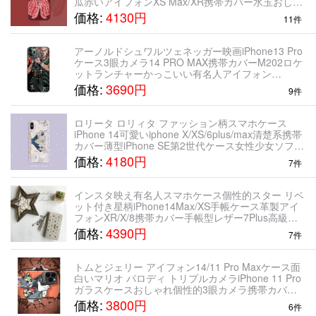
瓜赤いアイフォンXS Max/XR携帯カバー水玉おしゃ
れペアケース
価格:
4130円
11件
アーノルドシュワルツェネッガー映画iPhone13 Pro
ケース3眼カメラ14 PRO MAX携帯カバーM202ロケ
ットランチャーかっこいい有名人アイフォン
11PRO/11トリプルカメラ スマホケースM202A1
価格:
3690円
9件
FLASH個性的コマンドー
ロリータ ロリィタ ファッション柄スマホケース
iPhone 14可愛いiphone X/XS/6plus/max清楚系携帯
カバー薄型iPhone SE第2世代ケース女性少女ソフト
素材 お城柄プリント
価格:
4180円
7件
インスタ映え有名人スマホケース個性的スター リベ
ット付き星柄iPhone14Max/XS手帳ケース革製アイ
フォンXR/X/8携帯カバー手帳型レザー7Plus高級カ
バー灰色大人っぽいグレーICカード入れスタンド機
価格:
4390円
7件
能iPhone 11
トムとジェリー アイフォン14/11 Pro Maxケース面
白いマリオ パロディ トリプルカメラiPhone 11 Pro
ガラスケースおしゃれ個性的3眼カメラ携帯カバー
硝子背面ガラス耐衝撃iphoneXR/XS手持ち大砲ドナ
価格:
3800円
6件
ルドダック