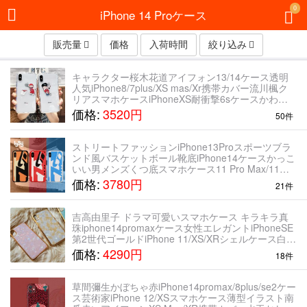
0
iPhone 14 Proケース
販売量
価格
入荷時間
絞り込み
キャラクター桜木花道アイフォン13/14ケース透明
人気iPhone8/7plus/XS mas/Xr携帯カバー流川楓ク
リアスマホケースiPhoneXS耐衝撃6sケースかわい
いお揃いペア男女iPhone 11 Pro Max
価格:
3520円
50件
ストリートファッションiPhone13Proスポーツブラ
ンド風バスケットボール靴底iPhone14ケースかっこ
いい男メンズくつ底スマホケース11 Pro Max/11ス
ニーカー アイフォン7/8plusカバー シリコン製ソフ
価格:
3780円
21件
トケース男女ペア
吉高由里子 ドラマ可愛いスマホケース キラキラ真
珠iphone14promaxケース女性エレガントiPhoneSE
第2世代ゴールドiPhone 11/XS/XRシェルケース白紫
ピンク色アイフォン8plus/7携帯カバー薄型
価格:
4290円
18件
草間彌生かぼちゃ赤iPhone14promax/8plus/se2ケー
ス芸術家iPhone 12/XSスマホケース薄型イラスト南