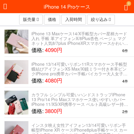
0
iPhone 14 Proケース
販売量
価格
入荷時間
絞り込み
iPhone 13 Maxケース14/X手帳型カバー星柄カード
入れ 手帳 革アイフォンX/8Plus杏色 ベージュ マグ
ネット人気8/7plus iPhoneXRスマホケースかわいい
レディース 星柄iPhone 11 Pro
価格:
4090円
6件
iPhone 13/14可愛いリボン11Rスマホケース手帳型
蝶結びアイフォンXS Max/XI鏡ミラー付き本革ピン
クiPhone pro携帯カバー手帳バイカラー大人女子人
気X/8plus/7ブランド白いストラップ付きiPhone 11
価格:
4080円
4件
Pr
カラフル シンプル可愛いハンドストラップiPhone
13 Pro/14 Pro Maxスマホケース使いやすいカバー
iPhone 11/XS/XR携帯ケース ベルト高級レザー持ち
やすいアイフォンX/8plus/7ハンドベルト付きハート
価格:
3800円
2件
柄
インスタ映え女性アイフォン13/14可愛いリボン手
帳型iPhone XR ケースiPhone8plus手帳ケース カー