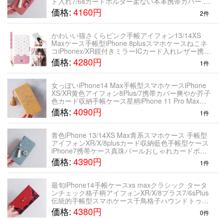
ド入れ7/6sカードホルダー柔ない本革携帯カバー ピ
ンク エレガント ストラップ付きiPhone 11 Pro
価格:
4160円
2件
かわいい猫さくらピンク手帳アイフォン13/14XS
Maxケース手帳型iPhone 8plusスマホケースねこネ
コiPhonex/XR鏡付きミラーICカード入れレザー携帯
カバー高級革製ストライプ付き カード収納女性手帳
価格:
4280円
1件
桜色7plusケースi
女っぽいiPhone14 Max手帳型スマホケースiPhone
XS/XR黄色アイフォン8Plus/7携帯カバー爽やか芥子
色カード収納手帳ケース星柄iPhone 11 Pro Maxか
わいいスターからしいろ高級レザーiPhone 11 Pr
価格:
4090円
1件
青色iPhone 13/14XS Max青系スマホケース 手帳型
アイフォンXR/X/8plusカード収納藍色手帳型ケース
iPhone7携帯ケース真珠パールおしゃれカードポケ
ットPUレザー手帳スタンド機能女性上品高級カバー
価格:
4390円
1件
アイホンXS iP
最旬iPhone14手帳ケースxs maxクラシック タータ
ンチェック格子柄アイフォンXR/X/8プラス7/6sPlus
伝統的手帳型スマホケース千鳥格子ハウンドトゥー
ス財布型レザー高級大人可愛い携帯カバー三つ折り
価格:
4380円
0件
紺色ピンクiPhone 11