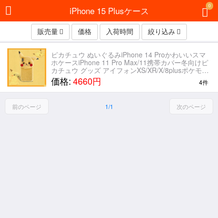
0
iPhone 15 Plusケース
販売量
価格
入荷時間
絞り込み
ピカチュウ ぬいぐるみiPhone 14 Proかわいいスマ
ホケースiPhone 11 Pro Max/11携帯カバー冬向けピ
カチュウ グッズ アイフォンXS/XR/X/8plusポケモン
キャラクター黄色ふわふわxs xmaxケース女子
価格:
4660円
4件
前のページ
1/1
次のページ