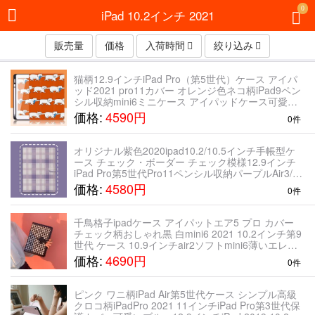
0
iPad 10.2インチ 2021
販売量
価格
入荷時間
絞り込み
猫柄12.9インチiPad Pro（第5世代）ケース アイパ
ッド2021 pro11カバー オレンジ色ネコ柄iPad9ペン
シル収納mini6ミニケース アイパッドケース可愛い
air4ソフトケース10.9インチ2020 10.2三つ折り保護
価格:
4590円
0件
オリジナル紫色2020ipad10.2/10.5インチ手帳型ケ
ース チェック・ボーダー チェック模様12.9インチ
iPad Pro第5世代Pro11ペンシル収納パープルAir3/4
オレンジ色iPad Pro 11 mini5対応ケースカバー
価格:
4580円
0件
千鳥格子ipadケース アイパットエア5 プロ カバー
チェック柄おしゃれ黒 白mini6 2021 10.2インチ第9
世代 ケース 10.9インチair2ソフトmini6薄いエレガ
ントiPad Air5 2022スタンド機能かわいい
価格:
4690円
0件
ピンク ワニ柄iPad Air第5世代ケース シンプル高級
クロコ柄iPadPro 2021 11インチiPad Pro第3世代保