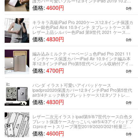
護カバー可愛いブルー12.9インチiPad 2019 10.2イ
ンチ白いアイパッドミニ ケース大人っぽいオレンジ
価格:
4600円
0件
キラキラ高級iPad Pro 2020ケース12.9インチ保護カ
バー銀色iPad Air4 10.9インチ タブレットケース革
レザー上品シルバー色iPad 第9世代 2021 ケース手
帳型
価格:
4830円
0件
編み込みミルクティーベージュ色iPad Pro 2021 11
インチケース保護カバーiPad Air 10.9インチ編み本
革12.9インチiPad Pro第5世代ペンシル収納付アイパ
ッド プロー11インチ第3世代スマートケース編み模
価格:
4700円
0件
様
パンダ イラスト可愛いアイパッドケース
ipadpro2020保護カバー12.9インチiPad Pro第5世代
air3/4チェック柄タブレットケース12.9ソフトレザ
ー10.911インチiPad Pro第3世代ケース黒 白iPad
価格:
4830円
0件
mini6
レザー二次元イラストipad第9/8/7世代ケース白色タ
ブレット保護ケースかっこいいair5/4/3アイパッドプ
ロproオートスリープ薄型2019/2020/2021軽量三つ
折りスタンド ブラック カバー シンプル
価格:
4600円
0件