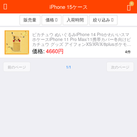
0
iPhone 15ケース
販売量
価格
入荷時間
絞り込み
ピカチュウ ぬいぐるみiPhone 14 Proかわいいスマ
ホケースiPhone 11 Pro Max/11携帯カバー冬向けピ
カチュウ グッズ アイフォンXS/XR/X/8plusポケモン
キャラクター黄色ふわふわxs xmaxケース女子
価格:
4660円
4件
前のページ
1/1
次のページ