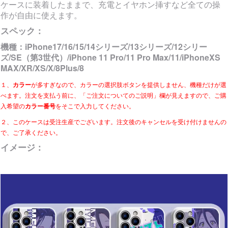
ケースに装着したままで、充電とイヤホン挿すなど全ての操
作が自由に使えます。
スペック：
機種：
iPhone17/16/15/14シリーズ/13シリーズ/12シリー
ズ/SE（第3世代）/iPhone 11 Pro/11 Pro Max/11/iPhoneXS
MAX/XR/XS/X/8Plus/8
１、
カラー
が多すぎなので、カラーの選択肢ボタンを提供しません、機種だけが選
べます。注文を支払う前に、「ご注文についてのご説明」欄が見えますので、ご購
入希望の
カラー番号
をそこで入力してください。
２、このケースは受注生産でございます。注文後のキャンセルを受け付けませんの
で、ご了承ください。
イメージ：