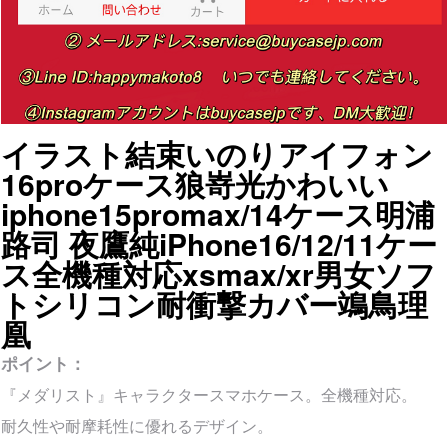
イラスト結束いのりアイフォン
16proケース狼嵜光かわいい
iphone15promax/14ケース明浦
路司 夜鷹純iPhone16/12/11ケー
ス全機種対応xsmax/xr男女ソフ
トシリコン耐衝撃カバー鴗鳥理
凰
ポイント：
『メダリスト』キャラクタースマホケース。全機種対応。
耐久性や耐摩耗性に優れるデザイン。