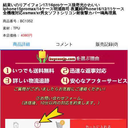
結束いのりアイフォン17/16proケース狼嵜光かわいい
iphone15promax/14ケース明浦路司 夜鷹純iPhone16/12/11ケース
全機種対応xsmax/xr男女ソフトシリコン耐衝撃カバー鴗鳥理凰
商品番号：BC1352
素材：TPU
本店価格：
4380円
商品詳細
コメント
販売記録(
0
)