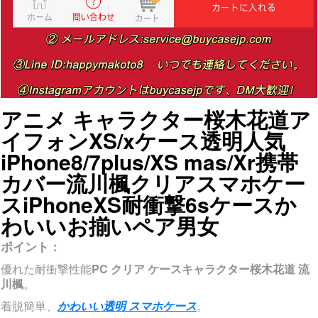
アニメ キャラクター桜木花道ア
イフォンXS/xケース透明人気
iPhone8/7plus/XS mas/Xr携帯
カバー流川楓クリアスマホケー
スiPhoneXS耐衝撃6sケースか
わいいお揃いペア男女
ポイント：
優れた耐衝撃性能
PC クリア ケースキャラクター桜木花道 流
川楓
。
着脱簡単、
かわいい透明 スマホケース
。