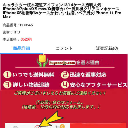
キャラクター桜木花道アイフォン13/14ケース透明人気
iPhone8/7plus/XS mas/Xr携帯カバー流川楓クリアスマホケース
iPhoneXS耐衝撃6sケースかわいいお揃いペア男女iPhone 11 Pro
Max
商品番号：BC0545
素材：TPU
本店価格：
3520円
商品詳細
コメント
販売記録(
0
)